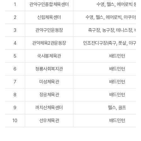
1
관악구민종합체육센터
수영, 헬스, 에어로빅 등
2
신림체육센터
수영, 헬스, 에어로빅, 아쿠아로
3
관악구민운동장
축구장, 농구장, 테니스장, 배
4
관악체육2관운동장
인조잔디구장(축구, 풋살, 야구장
5
국사봉체육관
배드민턴
6
청룡사회복지관
배드민턴
7
미성체육관
배드민턴
8
장공체육관
배드민턴
9
까치산체육센터
헬스, 골프
10
선우체육관
배드민턴